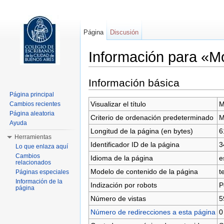
Página
Discusión
Información para «M
Saltar a:
navegación
,
buscar
Información básica
Página principal
Visualizar el título
M
Cambios recientes
Página aleatoria
Criterio de ordenación predeterminado
M
Ayuda
Longitud de la página (en bytes)
6
Herramientas
Identificador ID de la página
3
Lo que enlaza aquí
Cambios
Idioma de la página
e
relacionados
Modelo de contenido de la página
t
Páginas especiales
Información de la
Indización por robots
P
página
Número de vistas
5
Número de redirecciones a esta página
0