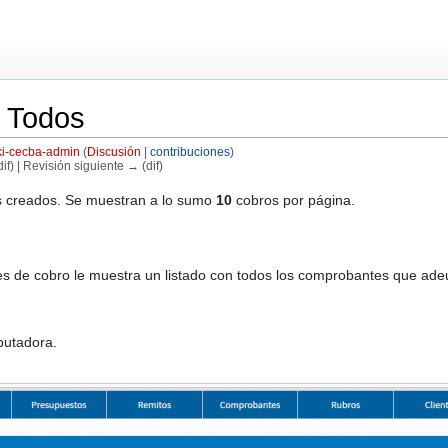
 Todos
ki-cecba-admin
(
Discusión
|
contribuciones
)
if) | Revisión siguiente → (dif)
ros creados. Se muestran a lo sumo
10
cobros por página.
s de cobro le muestra un listado con todos los comprobantes que ad
putadora.