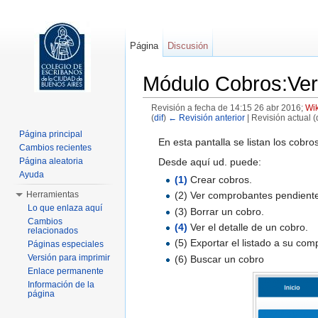
Página
Discusión
Módulo Cobros:Ver
Revisión a fecha de 14:15 26 abr 2016;
Wi
(
dif
)
← Revisión anterior
| Revisión actual (d
Saltar a:
navegación
,
buscar
Página principal
En esta pantalla se listan los cob
Cambios recientes
Desde aquí ud. puede:
Página aleatoria
Ayuda
(1)
Crear cobros.
Herramientas
(2) Ver comprobantes pendiente
Lo que enlaza aquí
(3) Borrar un cobro.
Cambios
(4)
Ver el detalle de un cobro.
relacionados
(5) Exportar el listado a su com
Páginas especiales
Versión para imprimir
(6) Buscar un cobro
Enlace permanente
Información de la
página