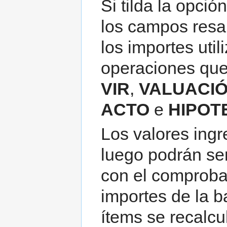
Si tilda la opció
los campos resal
los importes uti
operaciones que
VIR
,
VALUACIÓ
ACTO
e
HIPOT
Los valores ing
luego podrán se
con el comproban
importes de la b
ítems se recalc