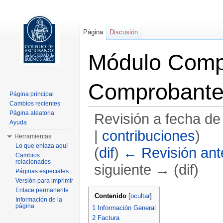
Página
Discusión
Módulo Comp
Comprobant
Página principal
Cambios recientes
Página aleatoria
Revisión a fecha de
Ayuda
|
contribuciones
)
Herramientas
Lo que enlaza aquí
(
dif
)
← Revisión ante
Cambios
relacionados
siguiente → (dif)
Páginas especiales
Versión para imprimir
Saltar a:
navegación
,
buscar
Enlace permanente
Contenido
[
ocultar
]
Información de la
página
1
Información General
2
Factura