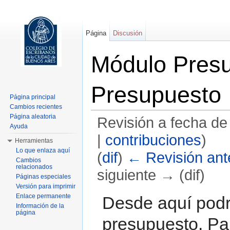
Página
Discusión
Módulo Pres
Presupuesto
Página principal
Cambios recientes
Página aleatoria
Revisión a fecha de
Ayuda
|
contribuciones
)
Herramientas
Lo que enlaza aquí
(
dif
)
← Revisión ante
Cambios
relacionados
siguiente → (dif)
Páginas especiales
Versión para imprimir
Saltar a:
navegación
,
buscar
Enlace permanente
Desde aquí podr
Información de la
página
presupuesto. Pa